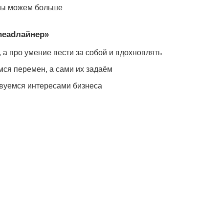
е мы можем больше
headлайнер»
 а про умение вести за собой и вдохновлять
ся перемен, а сами их задаём
вуемся интересами бизнеса