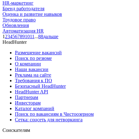
HR-маркетинг
Бренд работодателя
Оценка и развитие навыков
Трудовое право
Обновления
Автоматизация HR
1
2
3
4
5
6
7
8
9
10
11
...
88
дальше
HeadHunter
Размещение вакансий
Поиск по резюме
О компании
Наши вакансии
Реклама на сайте
Требования к ПО
Безопасный HeadHunter
HeadHunter API
Партнерам
Инвесторам
Каталог компаний
Поиск по вакансиям в Чистоозерном
Сетка: соцсеть для нетворкинга
Соискателям