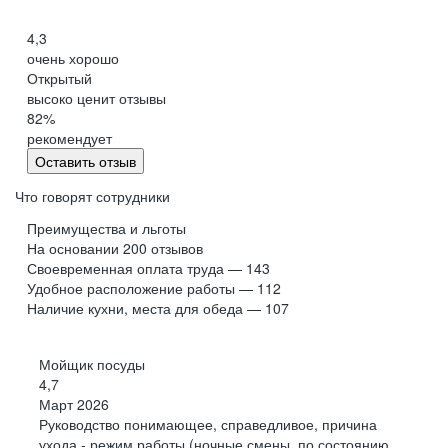
*
Обучение от лидера
гостиничной индустрии
4,3
в России
очень хорошо
Открытый
высоко ценит отзывы
Космическая команда
82
%
Обмен опытом с профессионалами, ценные связи
рекомендует
и сильное комьюнити
Оставить отзыв
Финансовый
и бухгалтерский учёты
Что говорят сотрудники
Преимущества и льготы
На основании
200
отзывов
Своевременная оплата труда — 143
Удобное расположение работы — 112
Бизнес-аналитика
Наличие кухни, места для обеда — 107
Актуальная вселенная знаний
Школы по профессиям, регулярные тренинги
Мойщик посуды
и отраслевые кейс‑чемпионаты
4,7
Март 2026
Руководство понимающее, справедливое, причина
Управление персоналом
и кадровый учёт
ухода - режим работы (ночные смены, по состоянию