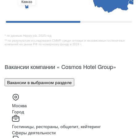
* по данным Happy job, 2025 год
** по результатам исследования CMWP среди сетевых и независимых гостиничных
компаний на рынке РФ по номерному фонду в 2024 г.
Вакансии компании « Cosmos Hotel Group»
96
Вакансии в выбранном разделе
тренеров
Москва
50+
Город
Гостиницы, рестораны, общепит, кейтеринг
Сферы деятельности
программ