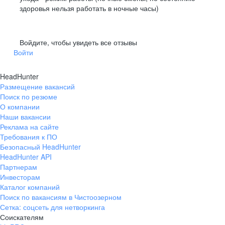
здоровья нельзя работать в ночные часы)
Войдите, чтобы увидеть все отзывы
Войти
Государственная
Разработка на 1С, Yii2 и SQL
образовательная лицензия
HeadHunter
Официальная профессиональная
Размещение вакансий
переподготовка
Поиск по резюме
и повышение квалификации
О компании
Наши вакансии
Реклама на сайте
Требования к ПО
Безопасный HeadHunter
HeadHunter API
Партнерам
Инвесторам
Каталог компаний
Поиск по вакансиям в Чистоозерном
Сетка: соцсеть для нетворкинга
Соискателям