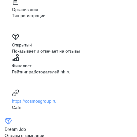
обучения
Организация
Тип регистрации
Открытый
Показывает и отвечает на отзывы
Финалист
Рейтинг работодателей hh.ru
*
Обучение от лидера
гостиничной
https://cosmosgroup.ru
индустрии в России
Сайт
Доступ к знаниям, основанным на международных
стандартах
Dream Job
Отзывы о компании