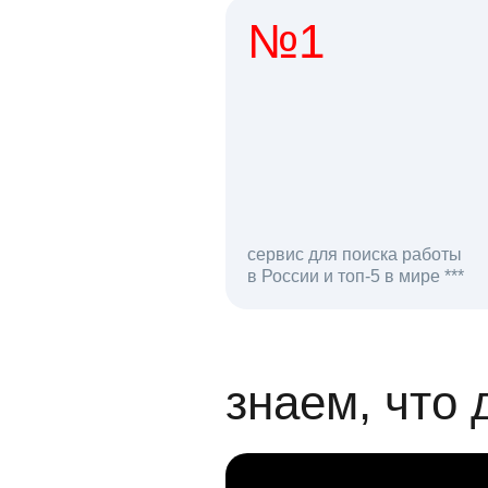
№1
1 мл
сервис для поиска работы
в России и топ-5 в мире ***
откликов на вак
знаем, что 