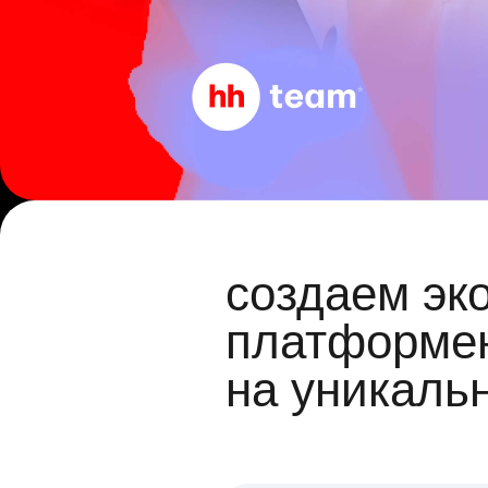
создаем эк
платформен
на уникаль