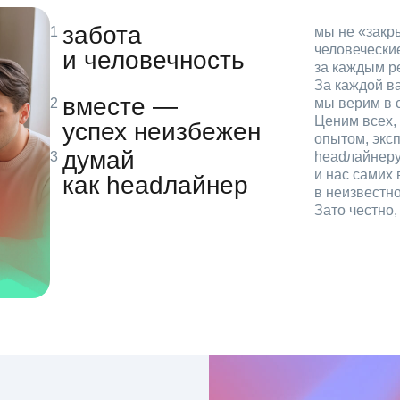
забота
мы не «зак
человечески
и человечность
за каждым р
За каждой в
вместе —
мы верим в с
Ценим всех, 
успех неизбежен
опытом, эксп
думай
headлайнеру
и нас самих 
как headлайнер
в неизвестн
Зато честно