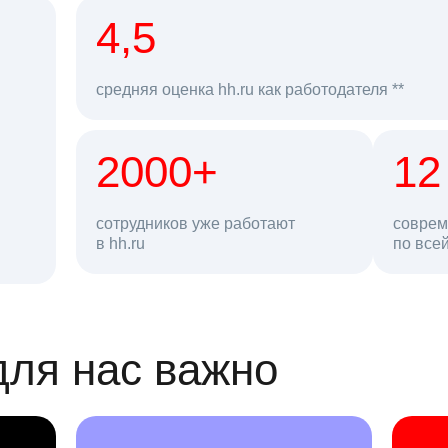
рд
4,5
средняя оценка hh.ru как работодателя **
2000+
68 млн
12
сотрудников уже работают
соврем
в hh.ru
резюме в базе
по все
ансии
для нас важно