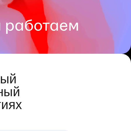
ый
ный
гиях