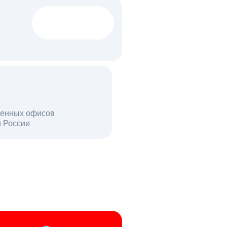
1522 тыс
вакансий
18 млн
енных офисов
й России
пользователей в день