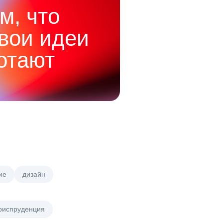
м, что
твои идеи
отают
ие
дизайн
риспруденция