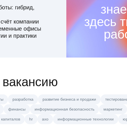
знае
оты: гибрид,
здесь 
 счёт компании
ременные офисы
раб
ии и практики
 вакансию
ты
разработка
развитие бизнеса и продажи
тестирован
финансы
информационная безопасность
маркетинг
 капиталов
hr
axo
информационные технологии
ю