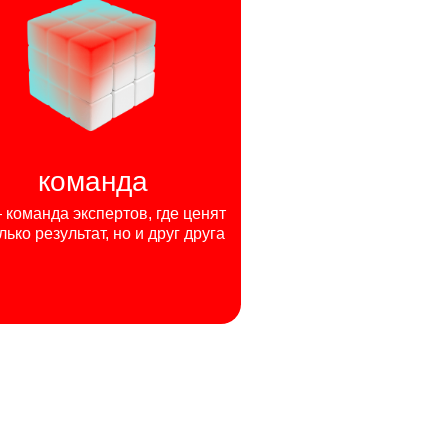
команда
команда экспертов, где ценят
лько результат, но и друг друга