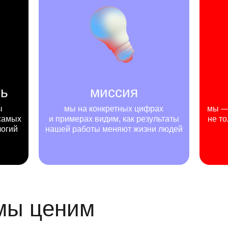
ть
миссия
ы
мы на конкретных цифрах
мы — 
самых
и примерах видим, как результаты
не то
логий
нашей работы меняют жизни людей
 мы ценим