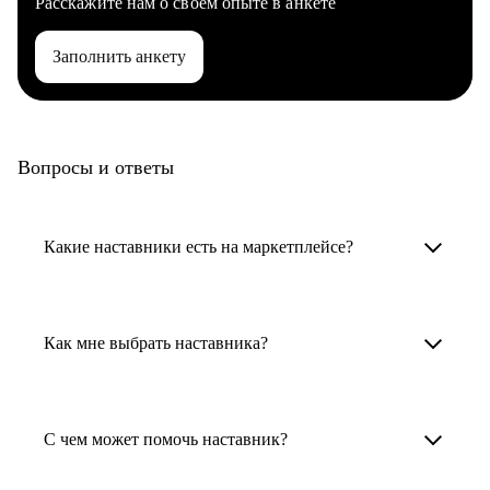
Расскажите нам о своем опыте в анкете
Заполнить анкету
Вопросы и ответы
Какие наставники есть на маркетплейсе?
Карьерные наставники — это HR-
специалисты, карьерные консультанты,
Как мне выбрать наставника?
психологи, резюмерайтеры и менторы.
Умный поиск поможет в три клика выбрать
Менторы работают в ИТ, дизайне, других
наставника для достижения вашей цели.
С чем может помочь наставник?
узкоспециализированных сферах. Они
помогут прокачать навыки, построить