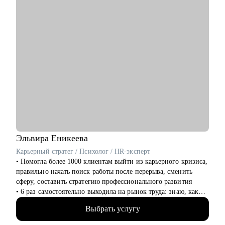
Эльвира
Еникеева
Карьерный стратег / Психолог / HR-эксперт
‌‌‌‌‌• Помогла более 1000 клиентам выйти из карьерного кризиса,
правильно начать поиск работы после перерыва, сменить
сферу, составить стратегию профессионального развития
‌‌• 6 раз самостоятельно выходила на рынок труда: знаю, как
получить предложение о работе в компанию мечты, которая
Выбрать услугу
совпадает по ценностям
‌‌‌• более 10 лет работала руководителем в разных сферах (как в