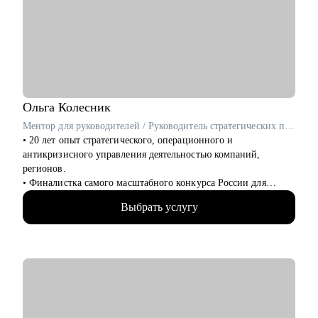
Кому смогу помочь:
• Менеджерам продуктов
• Бизнес/системным аналитикам и разработчикам/
тестировщикам
• Маркетологам
• Студентам
Ольга
Колесник
Ментор для руководителей / Руководитель стратегических проектов / ex-Сбер, МТС
• 20 лет опыт стратегического, операционного и
антикризисного управления деятельностью компаний,
регионов.
• Финалистка самого масштабного конкурса России для
управленцев «Лидеры России 2023».
Выбрать услугу
• Успешный опыт управления персоналом численностью до
2000 человек
• Опыт проведения обучающих программ, включая коучинг и
индивидуальные сессии.
• Обладаю навыками эффективного позиционирования на
рынке труда и подтверждаю их результатами работы. О чем
свидетельствует мой профессиональный путь: Президентская
платформа "Россия - страна возможностей", Сбер, ВТБ, МТС,