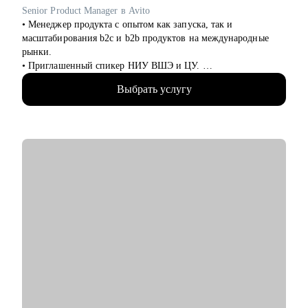
• HR
Senior Product Manager в Avito
• Административный блок
• Менеджер продукта с опытом как запуска, так и
• E-commerce
масштабирования b2c и b2b продуктов на международные
рынки.
Обращаю внимание, что специализируюсь только на
• Приглашенный спикер НИУ ВШЭ и ЦУ.
российском рынке поиска работы.
• Провела более 100 карьерных консультаций.
Выбрать услугу
• Провела более 70 собеседований.
• Отсмотрела более 300 резюме.
• Помогла более 50 стартапам с GTM стратегиями по всему
миру.
С чем помогу:
• Ты хочешь сформировать понятную и прозрачную
карьерную стратегию для быстрого роста.
• Ты хочешь сменить место работы, чтобы вырасти по грейду
и/или сменить роль.
• Ты хочешь оценить свои харды/софты и найти точки роста в
нынешней компании или за ее пределами.
• Ты выгорел (-а) и хочешь понять, куда двигаться дальше и
как.
• Хочешь вместе решить какую-то бизнес-задачу.