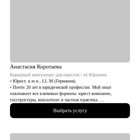
Анастасия
Коротаева
Карьерный консультант для юристов / ex-Юралинк
• Юрист, к.ю.н., LL.M (Германия).
• Почти 20 лет в юридической профессии. Мой опыт
охватывает все ключевые форматы: юрист компании,
госструктуры, консалтинг и частная практика.
• Более 14 лет работала с иностранными компаниями со всего
Выбрать услугу
мира, оказывая им юридические услуги в России.
• Автор статей в топовых юридических журналах.
• Автор карьерного подкаста для юристов Юрист без границ
• Модератор юридических фокус-групп
• Более 2 лет занимаюсь карьерным консультированием.