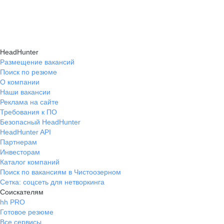
подходящие направления роста и повысить
текущем месте работы и о том, кому он будет
Создать план карьерного роста помогут
эффективность карьерного движения.
полезен, с какими запросами работает.
карьерные эксперты на hh.ru: они определят
Вы точно найдёте того, кто вам нужен!
ваши сильные стороны, поставят цели
HeadHunter
и предложат конкретные шаги для успешного
Размещение вакансий
Поиск по резюме
карьерного продвижения.
О компании
Наши вакансии
Реклама на сайте
Требования к ПО
Безопасный HeadHunter
HeadHunter API
Партнерам
Инвесторам
Каталог компаний
Поиск по вакансиям в Чистоозерном
Сетка: соцсеть для нетворкинга
Соискателям
hh PRO
Готовое резюме
Все сервисы