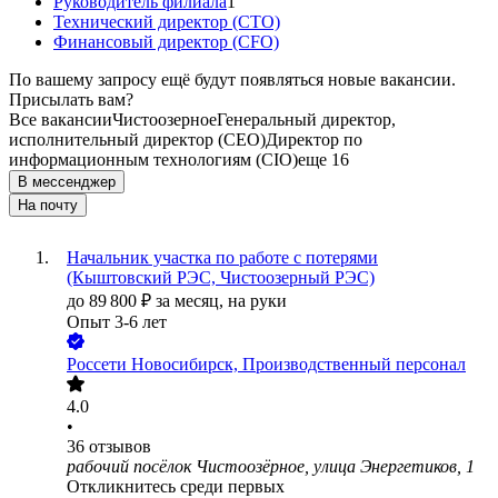
Руководитель филиала
1
Технический директор (CTO)
Финансовый директор (CFO)
По вашему запросу ещё будут появляться новые вакансии.
Присылать вам?
Все вакансии
Чистоозерное
Генеральный директор,
исполнительный директор (CEO)
Директор по
информационным технологиям (CIO)
еще 16
В мессенджер
На почту
Начальник участка по работе с потерями
(Кыштовский РЭС, Чистоозерный РЭС)
до
89 800
₽
за месяц,
на руки
Опыт 3-6 лет
Россети Новосибирск, Производственный персонал
4.0
•
36
отзывов
рабочий посёлок Чистоозёрное, улица Энергетиков, 1
Откликнитесь среди первых