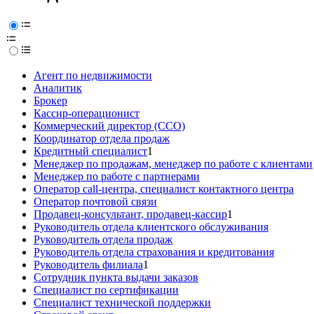
Агент по недвижимости
Аналитик
Брокер
Кассир-операционист
Коммерческий директор (CCO)
Координатор отдела продаж
Кредитный специалист
1
Менеджер по продажам, менеджер по работе с клиентами
Менеджер по работе с партнерами
Оператор call-центра, специалист контактного центра
Оператор почтовой связи
Продавец-консультант, продавец-кассир
1
Руководитель отдела клиентского обслуживания
Руководитель отдела продаж
Руководитель отдела страхования и кредитования
Руководитель филиала
1
Сотрудник пункта выдачи заказов
Специалист по сертификации
Специалист технической поддержки