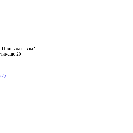
. Присылать вам?
тик
еще 20
27)