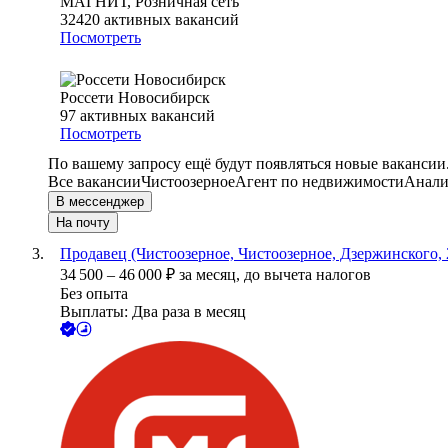
МАГНИТ, Розничная сеть
32420
активных вакансий
Посмотреть
Россети Новосибирск
97
активных вакансий
Посмотреть
По вашему запросу ещё будут появляться новые вакансии
Все вакансии
Чистоозерное
Агент по недвижимости
Анали
В мессенджер
На почту
Продавец (Чистоозерное, Чистоозерное, Дзержинского, 
34 500
–
46 000
₽
за месяц,
до вычета налогов
Без опыта
Выплаты: Два раза в месяц